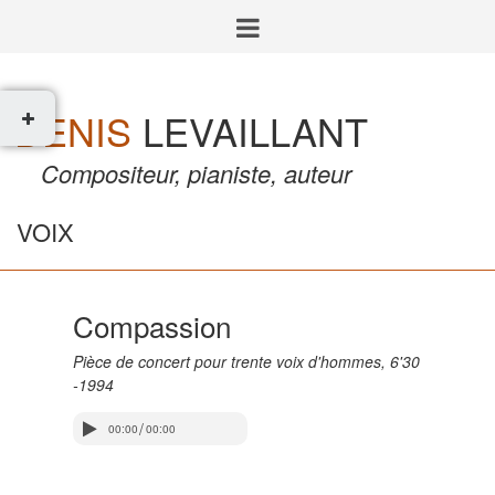
Opéras
et
Spectacles
Orchestre
DENIS
LEVAILLANT
Musique
Compositeur, pianiste, auteur
de
chambre
VOIX
Voix
Jazz
Compassion
Electro
Pièce de concert pour trente voix d'hommes, 6'30
-1994
Radio
/
00:00
00:00