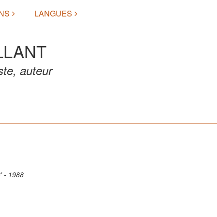
NS
LANGUES
LLANT
ste, auteur
' - 1988